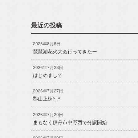
おのちゃん日記
最近の投稿
おうち日記
2026年8月6日
琵琶湖花火大会行ってきたー
2026年7月28日
アルホームサービス
のXです。
Simplen
はじめまして
[@alhome2001]
[simpl
2026年7月27日
郡山上棟^_^
2026年7月20日
まもなく伊丹市中野西で分譲開始
2026年7月20日