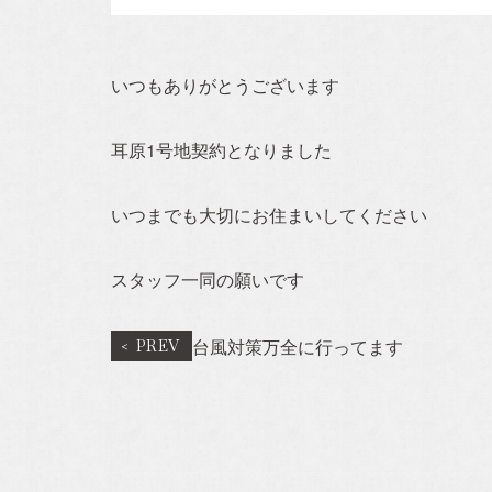
Concept
事業概要
いつもありがとうございます
建売住宅
耳原1号地契約となりました
注文住宅ーSIMPLE 
いつまでも大切にお住まいしてください
売買/仲介
スタッフ一同の願いです
リフォーム・リノベ
台風対策万全に行ってます
賃貸事業
Blog
スタッフブログ