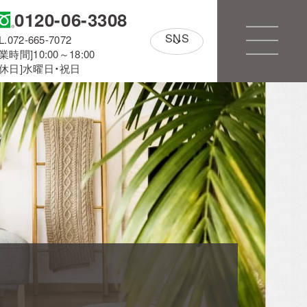
0120-06-3308
SNS
L.072-665-7072
業時間]10:00～18:00
定休日]水曜日・祝日
アルホームサービス
のXです。
[@alhome2001]
Simplenoteの
インスタグラムです。
[simplenote ibaraki
takatsuki]
CONTACT