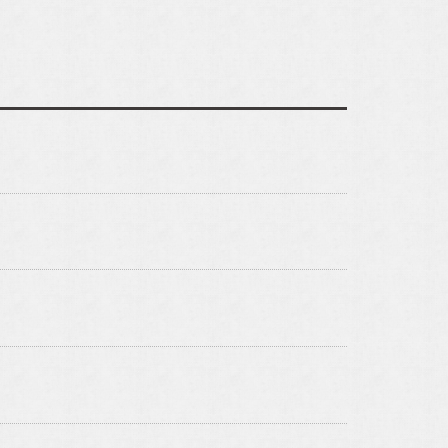
タグラムです。
アルホームサービスの
公式LINEです。
c]
[@030gfzbj]