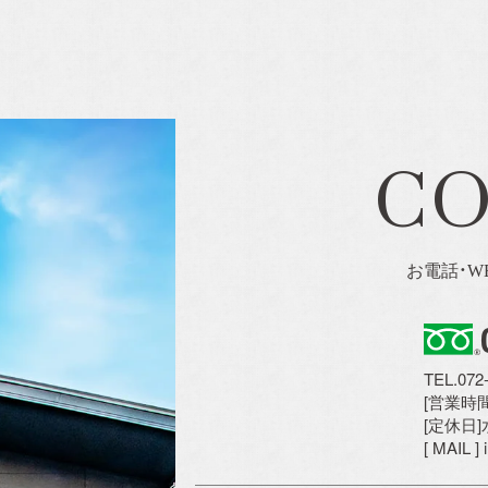
C
お電話・W
TEL.072
[営業時間]
[定休日
[ MAIL ]