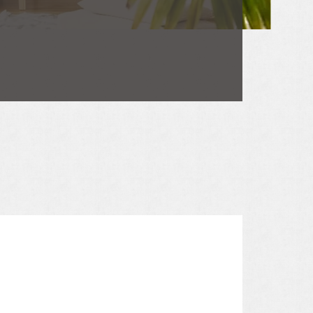
お電話・WEBからお気軽にご相談ください。
アルホームサービスの
0120-06-3308
インスタグラムです。
[alhomeservice inc]
TEL.072-665-7072
[営業時間]10:00～18:00
[定休日]水曜日・祝日
[ MAIL ] info@alhome.co.jp
アルホームサービスの
公式LINEです。
WEBでのお問い合わせ
[@030gfzbj]
3営業日以内に担当者からご返信いたします。