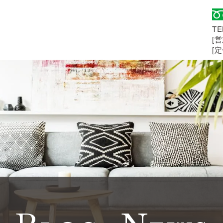
TE
[営
[
さい！