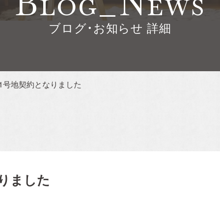
Blog_News
ブログ・お知らせ 詳細
う完
見学
セミ
1号地契約となりました
でき
。
る
りました