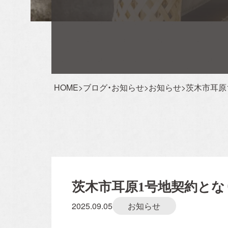
Event Reservation
お客様が家づくりをリアルにイメージできるよ
成見学会やセミナーを実施しております。
完成
会では実際に住まいの空間をご体感いただけ、
HOME
>
ブログ・お知らせ
>
お知らせ
>
茨木市耳原
ナーでは住宅に関する様々な知識を学ぶことが
ます。お子様連れでも安心してご参加ください
イベント情報一覧を見
茨木市耳原1号地契約とな
2025.09.05
お知らせ