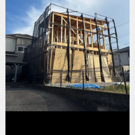
アルホームサービス
Simplenoteの
のXです。
インスタグラムです。
[@alhome2001]
[simplenote ibaraki
takatsuki]
アルホームサービスの
アルホームサービスの
インスタグラムです。
公式LINEです。
[alhomeservice inc]
[@030gfzbj]