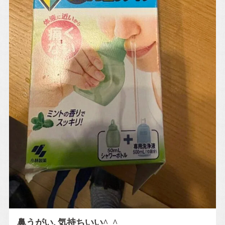
鼻うがい、気持ちいい^_^