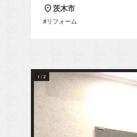
location_on
茨木市
Concept
#リフォーム
事業概要
建売住宅
注文住宅ーSIMPLE 
売買/仲介
1
/
2
リフォーム・リノベ
賃貸事業
Blog
スタッフブログ