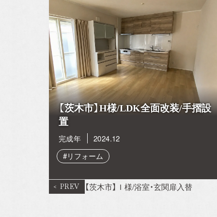
【茨木市】H様/LDK全面改装/手摺設
置
完成年
2024.12
#リフォーム
【茨木市】Ｉ様/浴室・玄関扉入替