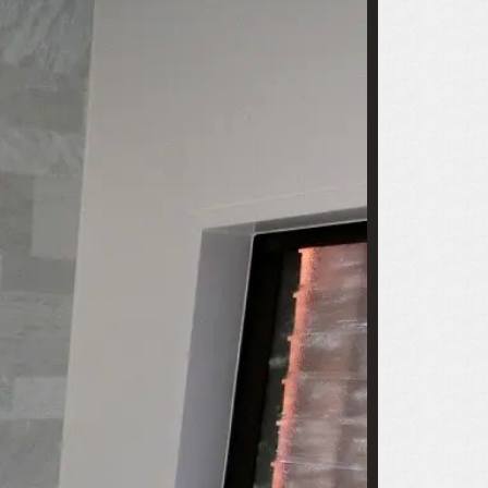
タグラムです。
アルホームサービスの
公式LINEです。
c]
[@030gfzbj]