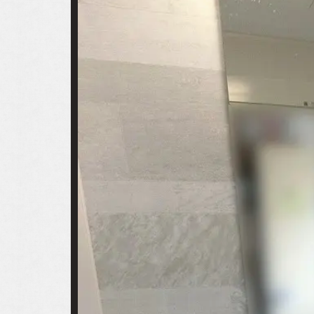
おのちゃん日記
おうち日記
アルホームサービス
のXです。
Simplen
[@alhome2001]
[simpl