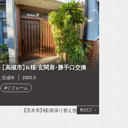
【高槻市】K様/玄関扉・勝手口交換
完成年
2025.5
#リフォーム
【茨木市】I様/床張り替え他