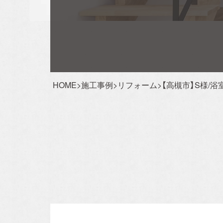
Event Reservation
お客様が家づくりをリアルにイメージできるよ
成見学会やセミナーを実施しております。
完成
会では実際に住まいの空間をご体感いただけ、
HOME
>
施工事例
>
リフォーム
>
【高槻市】S様/浴
ナーでは住宅に関する様々な知識を学ぶことが
ます。お子様連れでも安心してご参加ください
イベント情報一覧を見