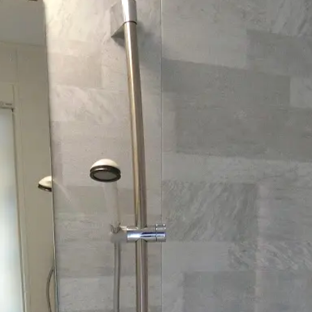
プライバシーポリシー
oteの
インスタグラムです。
アルホームサービスの
インス
enote ibaraki takatsuki]
[alhomeservice in