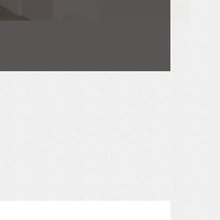
お電話・WEBからお気軽にご相談ください。
アルホームサービスの
0120-06-3308
インスタグラムです。
[alhomeservice inc]
TEL.072-665-7072
[営業時間]10:00～18:00
[定休日]水曜日・祝日
[ MAIL ] info@alhome.co.jp
アルホームサービスの
公式LINEです。
WEBでのお問い合わせ
[@030gfzbj]
3営業日以内に担当者からご返信いたします。