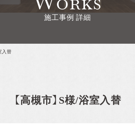
Works
施工事例 詳細
う完
見学
セミ
室入替
でき
。
る
【高槻市】S様/浴室入替