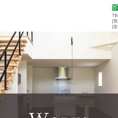
TE
[営
[
さい！