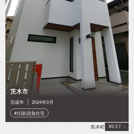
アルホームサービス
Simplenoteの
のXです。
インスタグラムです。
[@alhome2001]
[simplenote ibaraki
takatsuki]
アルホームサービスの
アルホームサービスの
インスタグラムです。
公式LINEです。
[alhomeservice inc]
[@030gfzbj]
茨木市
完成年
2024年3月
#分譲/請負住宅
島本町