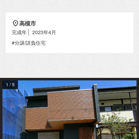
location_on
高槻市
Property Information
完成年
2023年4月
分譲住宅
#分譲/請負住宅
自社賃貸
Company
1
/
5
会社概要
施工事例
スタッフ紹介