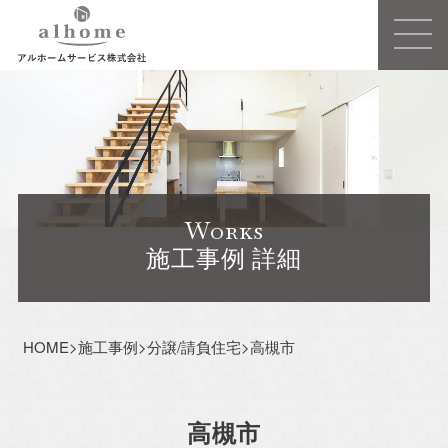
Concept
事業概要
Works
建売住宅
施工事例 詳細
注文住宅ーSIMPLE NOTEー
HOME
>
施工事例
>
分譲/請負住宅
>
高槻市
売買/仲介
リフォーム・リノベーション
高槻市
賃貸事業