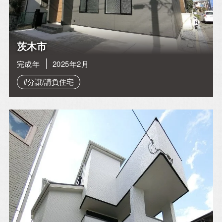
お電話・WEBからお気軽にご相談ください。
茨木市
0120-06-3308
完成年
2025年2月
TEL.072-665-7072
#分譲/請負住宅
[営業時間]10:00～18:00
[定休日]水曜日・祝日
[ MAIL ] info@alhome.co.jp
WEBでのお問い合わせ
3営業日以内に担当者からご返信いたします。