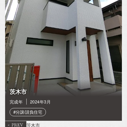
アルホームサービス
Simplenoteの
のXです。
インスタグラムです。
[@alhome2001]
[simplenote ibaraki
takatsuki]
アルホームサービスの
アルホームサービスの
インスタグラムです。
公式LINEです。
[alhomeservice inc]
[@030gfzbj]
茨木市
完成年
2024年3月
#分譲/請負住宅
茨木市