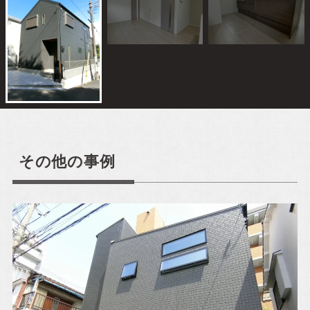
ご来場予約
Event Reservation
お気軽にご参加ください！
お客様が家づくりをリアルにイメージできるよう完成
その他の事例
見学会やセミナーを実施しております。
完成見学会で
は実際に住まいの空間をご体感いただけ、セミナーで
は住宅に関する様々な知識を学ぶことができます。お
子様連れでも安心してご参加ください。