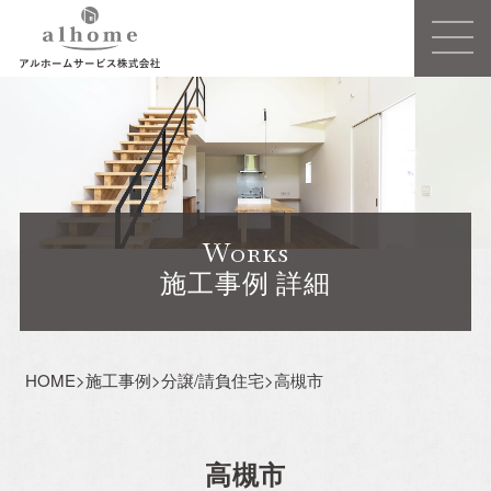
Concept
事業概要
Works
建売住宅
施工事例 詳細
注文住宅ーSIMPLE NOTEー
HOME
>
施工事例
>
分譲/請負住宅
>
高槻市
売買/仲介
リフォーム・リノベーション
高槻市
賃貸事業