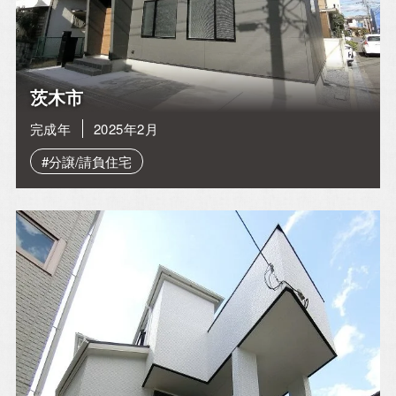
お電話・WEBからお気軽にご相談ください。
0120-06-3308
茨木市
完成年
2025年2月
TEL.072-665-7072
[営業時間]10:00～18:00
#分譲/請負住宅
[定休日]水曜日・祝日
[ MAIL ] info@alhome.co.jp
WEBでのお問い合わせ
3営業日以内に担当者からご返信いたします。