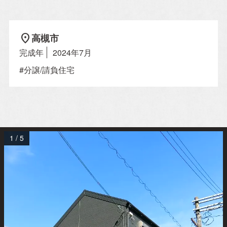
location_on
高槻市
Property Information
完成年
2024年7月
分譲住宅
#分譲/請負住宅
自社賃貸
Company
1
/
5
会社概要
施工事例
スタッフ紹介