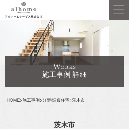
Concept
事業概要
Works
建売住宅
施工事例 詳細
注文住宅ーSIMPLE NOTEー
HOME
>
施工事例
>
分譲/請負住宅
>
茨木市
売買/仲介
リフォーム・リノベーション
茨木市
賃貸事業