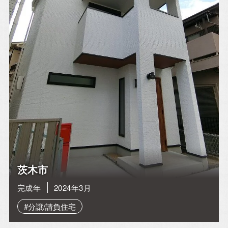
お電話・WEBからお気軽にご相談ください。
0120-06-3308
TEL.072-665-7072
[営業時間]10:00～18:00
[定休日]水曜日・祝日
[ MAIL ] info@alhome.co.jp
WEBでのお問い合わせ
3営業日以内に担当者からご返信いたします。
茨木市
完成年
2024年3月
#分譲/請負住宅