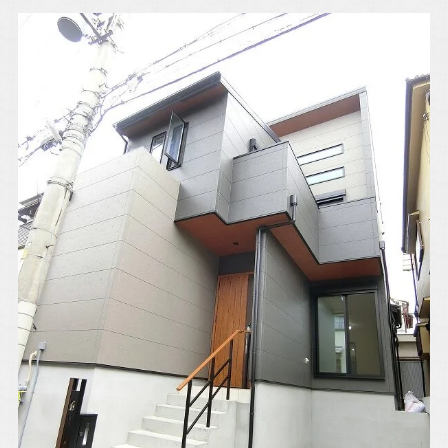
アルホームサービス
Simplenoteの
のXです。
インスタグラムです。
[@alhome2001]
[simplenote ibaraki
takatsuki]
アルホームサービスの
アルホームサービスの
インスタグラムです。
公式LINEです。
[alhomeservice inc]
[@030gfzbj]