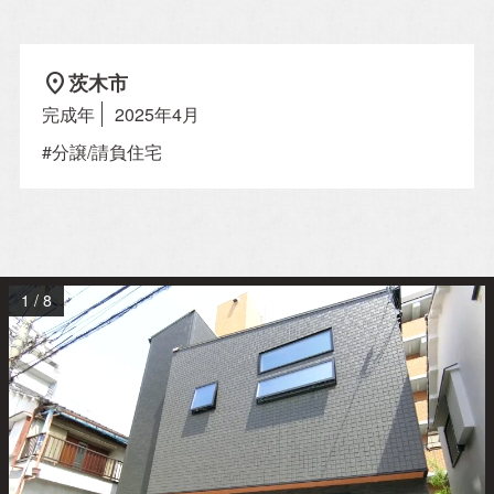
location_on
茨木市
Property Information
完成年
2025年4月
分譲住宅
#分譲/請負住宅
自社賃貸
Company
1
/
8
会社概要
施工事例
スタッフ紹介