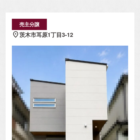
Property Information
売主分譲
location_on
茨木市耳原1丁目3-12
分譲住宅
自社賃貸
Company
会社概要
施工事例
スタッフ紹介