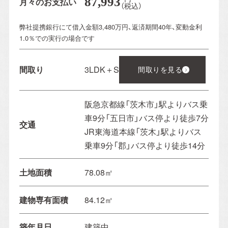
87,993
月々のお支払い
（税込）
ご来場予約
弊社提携銀行にて借入金額3,480万円、返済期間40年、変動金利
1.0％での実行の場合です
Event Reservation
間取り
3LDK＋S
お気軽にご参加ください！
間取りを見る
阪急京都線「茨木市」駅よりバス乗
お客様が家づくりをリアルにイメージできるよう完成
車9分「五日市」バス停より徒歩7分
交通
見学会やセミナーを実施しております。
完成見学会で
JR東海道本線「茨木」駅よりバス
は実際に住まいの空間をご体感いただけ、セミナーで
乗車9分「郡」バス停より徒歩14分
は住宅に関する様々な知識を学ぶことができます。お
子様連れでも安心してご参加ください。
土地面積
78.08㎡
建物専有面積
84.12㎡
築年月日
建築中