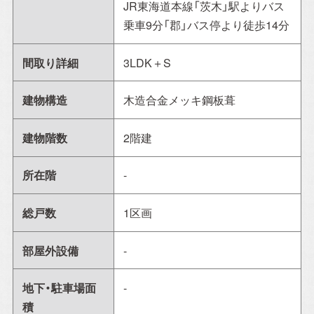
JR東海道本線「茨木」駅よりバス
乗車9分「郡」バス停より徒歩14分
間取り詳細
3LDK＋S
建物構造
木造合金メッキ鋼板葺
建物階数
2階建
所在階
-
総戸数
1区画
部屋外設備
-
地下・駐車場面
-
積