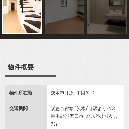
アルホームサービス
Simplenoteの
のXです。
インスタグラムです。
[@alhome2001]
[simplenote ibaraki
takatsuki]
物件概要
アルホームサービスの
アルホームサービスの
インスタグラムです。
公式LINEです。
[alhomeservice inc]
[@030gfzbj]
物件所在地
茨木市耳原1丁目3-12
交通機関
阪急京都線「茨木市」駅よりバス
乗車9分「五日市」バス停より徒歩
7分