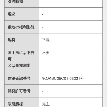
引渡時期
-
現況
-
敷地の権利形態
-
地勢
平坦
国土法による許
不要
可
又は事前届出
建築確認番号
第OKBC25C01-03221号
開発許可番号
-
取引態様
売主