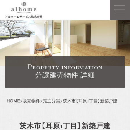
Concept
事業概要
Property information
建売住宅
分譲建売物件 詳細
注文住宅ーSIMPLE NOTEー
HOME
>
販売物件
>
売主分譲
>
茨木市【耳原1丁目】新築戸建
売買/仲介
リフォーム・リノベーション
茨木市【耳原1丁目】新築戸建
賃貸事業