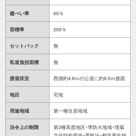
建ぺい率
60％
容積率
200％
セットバック
無
私道負担面積
無
接道状況
西側約4.8ｍの公道に約6.5ｍ接面
地目
宅地
用途地域
第一種住居地域
法令上の制限
第3種高度地区・準防火地域・埋蔵
文化財包蔵地・景観法・都市再生特