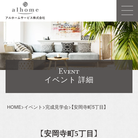
Concept
事業概要
Event
建売住宅
イベント 詳細
注文住宅ーSIMPLE NOTEー
HOME
>
イベント
>
完成見学会
>
【安岡寺町5丁目】
売買/仲介
リフォーム・リノベーション
【安岡寺町5丁目】
賃貸事業