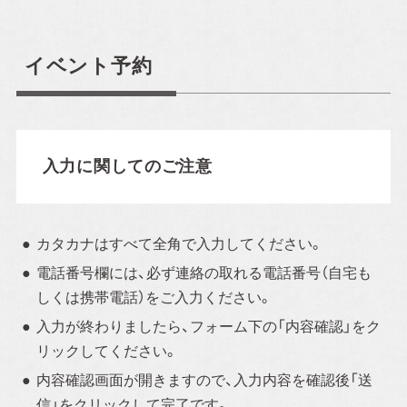
ご来場予約
イベント予約
Event Reservation
お気軽にご参加ください！
入力に関してのご注意
お客様が家づくりをリアルにイメージできるよう完成
見学会やセミナーを実施しております。
完成見学会で
カタカナはすべて全角で入力してください。
は実際に住まいの空間をご体感いただけ、セミナーで
電話番号欄には、必ず連絡の取れる電話番号（自宅も
は住宅に関する様々な知識を学ぶことができます。お
しくは携帯電話）をご入力ください。
子様連れでも安心してご参加ください。
入力が終わりましたら、フォーム下の「内容確認」をク
リックしてください。
内容確認画面が開きますので、入力内容を確認後「送
信」をクリックして完了です。