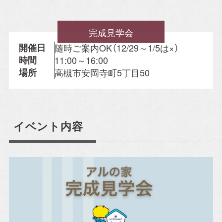
完成見学会
Property Information
開催日
随時ご案内OK（12/29～1/5は×）
時間
11:00～16:00
分譲住宅
場所
高槻市安岡寺町5丁目50
自社賃貸
イベント内容
Company
会社概要
施工事例
スタッフ紹介