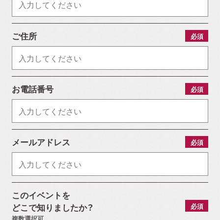
ご住所
必須
アルホームサービス
Simplenoteの
のXです。
インスタグラムです。
[@alhome2001]
[simplenote ibaraki
takatsuki]
お電話番号
必須
アルホームサービスの
アルホームサービスの
インスタグラムです。
公式LINEです。
メールアドレス
必須
[alhomeservice inc]
[@030gfzbj]
このイベントを
どこで知りましたか？
必須
複数選択可