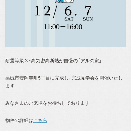
Blog
スタッフブログ
おのちゃん日記
おうち日記
耐震等級３・高気密高断熱が自慢の「アルの家」
Contact
高槻市安岡寺町5丁目に完成し、完成見学会を開催いたし
ます
お問い合わせ
みなさまのご来場をお待ちしております
プライバシーポリシー
物件の詳細は
こちら