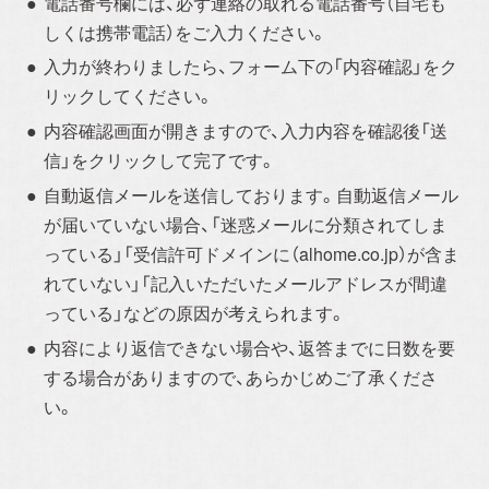
電話番号欄には、必ず連絡の取れる電話番号（自宅も
しくは携帯電話）をご入力ください。
入力が終わりましたら、フォーム下の「内容確認」をク
アルホームサービス
Simplenoteの
リックしてください。
のXです。
インスタグラムです。
内容確認画面が開きますので、入力内容を確認後「送
[@alhome2001]
[simplenote ibaraki
takatsuki]
信」をクリックして完了です。
自動返信メールを送信しております。自動返信メール
が届いていない場合、「迷惑メールに分類されてしま
っている」「受信許可ドメインに（alhome.co.jp）が含ま
れていない」「記入いただいたメールアドレスが間違
アルホームサービスの
アルホームサービスの
インスタグラムです。
公式LINEです。
っている」などの原因が考えられます。
[alhomeservice inc]
[@030gfzbj]
内容により返信できない場合や、返答までに日数を要
する場合がありますので、あらかじめご了承くださ
い。