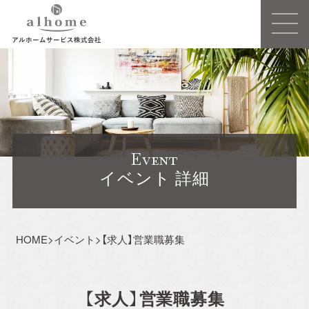
Concept
事業概要
Event
建売住宅
イベント 詳細
注文住宅ーSIMPLE NOTEー
HOME
>
イベント
>
【求人】営業職募集
売買/仲介
リフォーム・リノベーション
【求人】営業職募集
賃貸事業