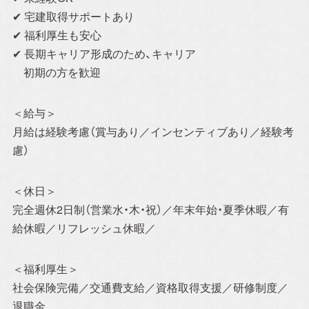
✔ 宅建取得サポートあり
✔ 福利厚生も安心
✔ 長期キャリア形成のため、キャリア
初期の方を歓迎
＜給与＞
月給は経験考慮（賞与あり／インセンティブあり／経験考
慮）
イベント情報一覧を見る
＜休日＞
完全週休2日制（営業水・木・祝）／年末年始・夏季休暇／有
給休暇／リフレッシュ休暇／
＜福利厚生＞
CONTACT
社会保険完備／交通費支給／資格取得支援／研修制度／
退職金