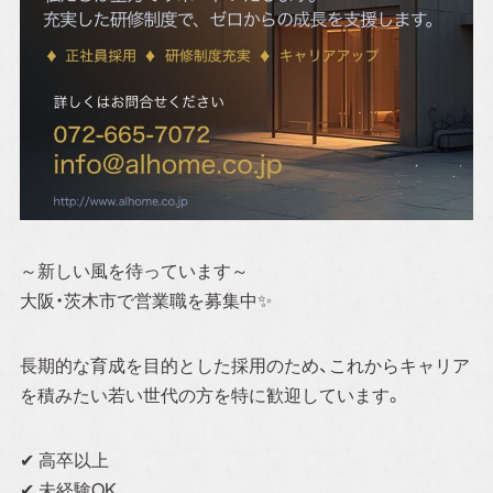
ご来場予約
Event Reservation
お気軽にご参加ください！
お客様が家づくりをリアルにイメージできるよう完成
～新しい風を待っています～
見学会やセミナーを実施しております。
完成見学会で
大阪・茨木市で営業職を募集中✨
は実際に住まいの空間をご体感いただけ、セミナーで
は住宅に関する様々な知識を学ぶことができます。お
長期的な育成を目的とした採用のため、これからキャリア
子様連れでも安心してご参加ください。
を積みたい若い世代の方を特に歓迎しています。
✔ 高卒以上
✔ 未経験OK