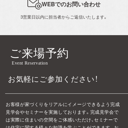
WEBでのお問い合わせ
お電話・WEBからお気軽にご相談ください。
3営業日以内に担当者からご返信いたします。
0120-06-3308
TEL.072-665-7072
[営業時間]10:00～18:00
ご来場予約
[定休日]水曜日・祝日
[ MAIL ] info@alhome.co.jp
Event Reservation
お気軽にご参加ください！
WEBでのお問い合わせ
3営業日以内に担当者からご返信いたします。
お客様が家づくりをリアルにイメージできるよう完成
見学会やセミナーを実施しております。
完成見学会で
は実際に住まいの空間をご体感いただけ、セミナーで
は住宅に関する様々な知識を学ぶことができます。お