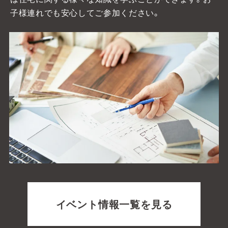
子様連れでも安心してご参加ください。
アルホームサービス
Simplenoteの
のXです。
インスタグラムです。
[@alhome2001]
[simplenote ibaraki
takatsuki]
アルホームサービスの
アルホームサービスの
インスタグラムです。
公式LINEです。
[alhomeservice inc]
[@030gfzbj]
イベント情報一覧を見る