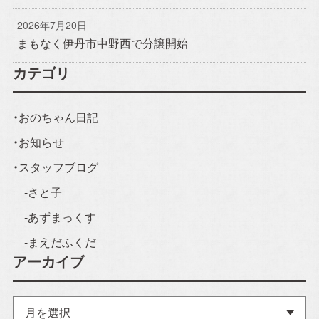
2026年7月20日
ご来場予約
まもなく伊丹市中野西で分譲開始
Event Reservation
カテゴリ
お気軽にご参加ください！
おのちゃん日記
お知らせ
お客様が家づくりをリアルにイメージできるよう完成
スタッフブログ
見学会やセミナーを実施しております。
完成見学会で
さと子
は実際に住まいの空間をご体感いただけ、セミナーで
あずまっくす
は住宅に関する様々な知識を学ぶことができます。お
子様連れでも安心してご参加ください。
まえだふくだ
アーカイブ
ア