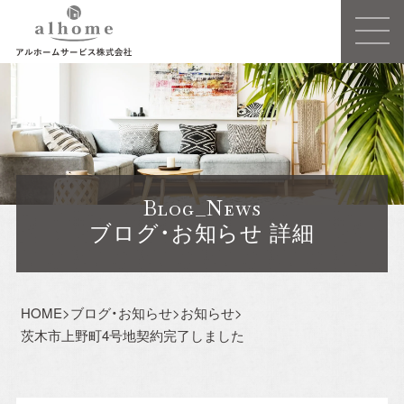
Concept
事業概要
Blog_News
建売住宅
ブログ・お知らせ 詳細
注文住宅ーSIMPLE NOTEー
HOME
>
ブログ・お知らせ
>
お知らせ
>
売買/仲介
茨木市上野町4号地契約完了しました
リフォーム・リノベーション
賃貸事業