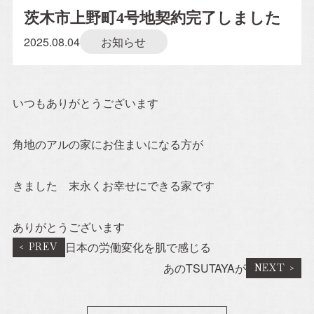
茨木市上野町4号地契約完了しました
2025.08.04
お知らせ
Property Information
分譲住宅
いつもありがとうございます
自社賃貸
角地のアルの家にお住まいになる方が
Company
きました 末永くお幸せにできる家です
会社概要
ありがとうございます
日本の労働変化を肌で感じる
施工事例
あのTSUTAYAが
スタッフ紹介