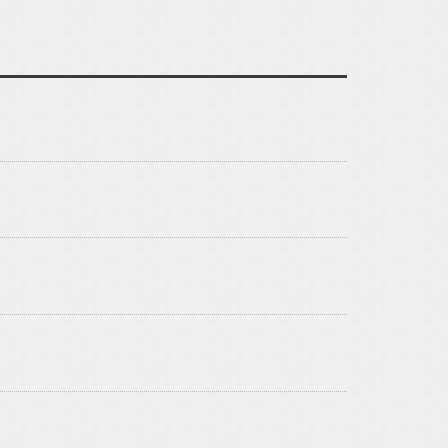
タグラムです。
アルホームサービスの
公式LINEです。
c]
[@030gfzbj]