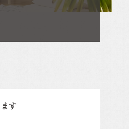
お電話・WEBからお気軽にご相談ください。
アルホームサービスの
0120-06-3308
インスタグラムです。
[alhomeservice inc]
TEL.072-665-7072
[営業時間]10:00～18:00
[定休日]水曜日・祝日
[ MAIL ] info@alhome.co.jp
アルホームサービスの
公式LINEです。
WEBでのお問い合わせ
[@030gfzbj]
3営業日以内に担当者からご返信いたします。
きます