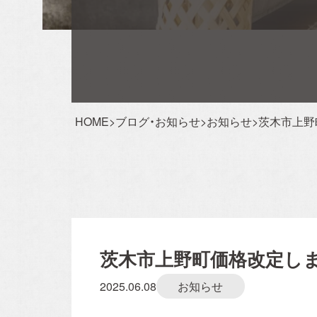
Event Reservation
お客様が家づくりをリアルにイメージできるよ
成見学会やセミナーを実施しております。
完成
会では実際に住まいの空間をご体感いただけ、
HOME
>
ブログ・お知らせ
>
お知らせ
>
茨木市上野
ナーでは住宅に関する様々な知識を学ぶことが
ます。お子様連れでも安心してご参加ください
イベント情報一覧を見
茨木市上野町価格改定しま
2025.06.08
お知らせ