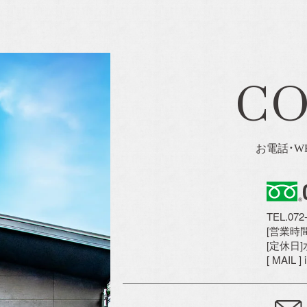
C
お電話・W
TEL.072
[営業時間]
[定休日
[ MAIL ]