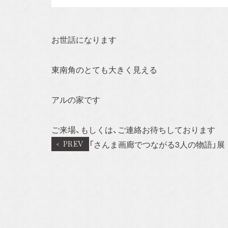
Concept
事業概要
お世話になります
建売住宅
東南角のとても大きく見える
注文住宅ーSIMPLE 
アルの家です
売買/仲介
ご来場、もしくは、ご連絡お待ちしております
リフォーム・リノベ
「さんま画廊でつながる3人の物語」展
賃貸事業
Blog
スタッフブログ