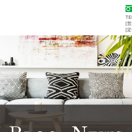
TE
[営
[
さい！