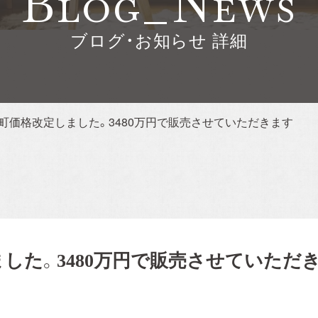
Blog_News
ブログ・お知らせ 詳細
う完
見学
セミ
町価格改定しました。3480万円で販売させていただきます
でき
。
る
した。3480万円で販売させていただ