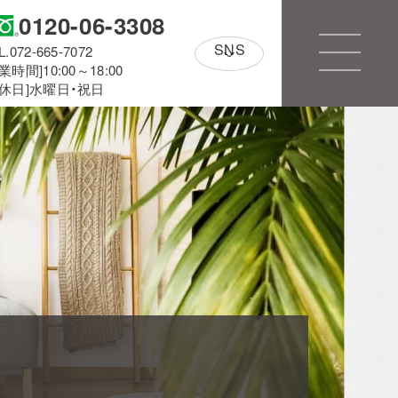
0120-06-3308
SNS
L.072-665-7072
業時間]10:00～18:00
定休日]水曜日・祝日
アルホームサービス
のXです。
[@alhome2001]
Simplenoteの
インスタグラムです。
[simplenote ibaraki
takatsuki]
CONTACT